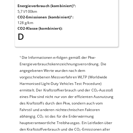
Energieverbrauch (kombiniert)¹
:
5,7 l/100km
CO2-Emissionen (kombiniert)¹
:
128 g/km
CO2-Klasse (kombiniert)
:
D
¹
Die Informationen erfolgen gemäß der Pkw-
Energieverbrauchskennzeichnungsverordnung. Die
angegebenen Werte wurden nach dem
vorgeschriebenen Messverfahren WLTP (Worldwide
Harmonised Light-Duty Vehicles Test Procedure)
ermittelt. Der Kraftstoffverbrauch und der CO₂-Ausstoß
eines Pkw sind nicht nur von der effizienten Ausnutzung
des Kraftstoffs durch den Pkw, sondern auch vom
Fahrstil und anderen nichttechnischen Faktoren
abhängig. CO₂ ist das für die Erderwärmung
hauptverantwortliche Treibhausgas. Ein Leitfaden über
den Kraftstoffverbrauch und die CO₂-Emissionen aller