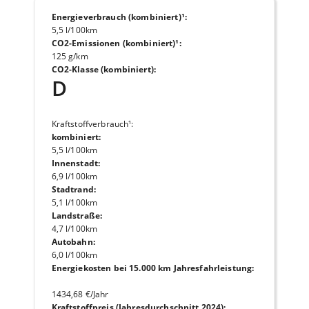
Energieverbrauch (kombiniert)¹
:
5,5 l/100km
CO2-Emissionen (kombiniert)¹
:
125 g/km
CO2-Klasse (kombiniert)
:
D
Kraftstoffverbrauch¹
:
kombiniert
:
5,5 l/100km
Innenstadt
:
6,9 l/100km
Stadtrand
:
5,1 l/100km
Landstraße
:
4,7 l/100km
Autobahn
:
6,0 l/100km
Energiekosten bei 15.000 km Jahresfahrleistung
:
1434,68 €/Jahr
Kraftstoffpreis (Jahresdurchschnitt 2024)
: