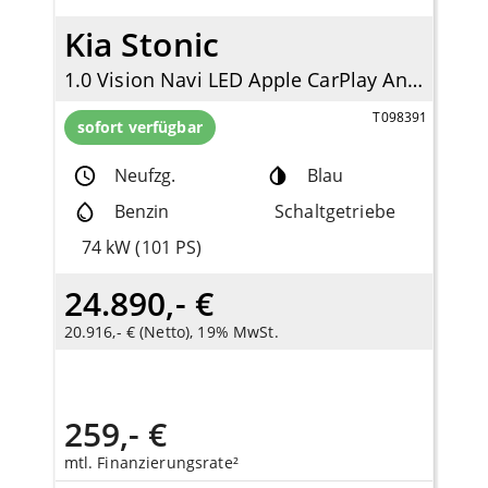
Kia Stonic
1.0 Vision Navi LED Apple CarPlay Android Auto Klimaautom DAB SHZ LenkradHZG Spurhalteass.
T098391
sofort verfügbar
Neufzg.
Blau
Benzin
Schaltgetriebe
74 kW (101 PS)
24.890,- €
20.916,- € (Netto), 19% MwSt.
259,- €
mtl. Finanzierungsrate²