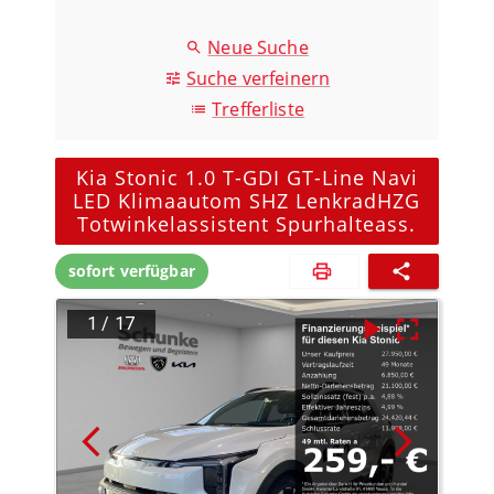
Neue Suche
Suche verfeinern
Trefferliste
Kia Stonic 1.0 T-GDI GT-Line Navi
LED Klimaautom SHZ LenkradHZG
Totwinkelassistent Spurhalteass.
sofort verfügbar
1
/
17