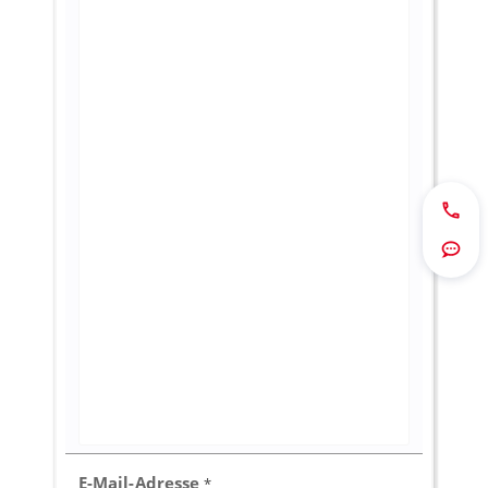
Jetzt 
Route
E-Mail-Adresse
*