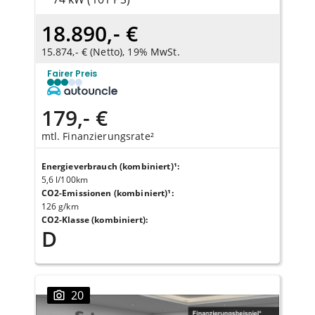
18.890,- €
15.874,- € (Netto), 19% MwSt.
Fairer Preis
179,- €
mtl. Finanzierungsrate²
Energieverbrauch (kombiniert)¹
:
5,6 l/100km
CO2-Emissionen (kombiniert)¹
:
126 g/km
CO2-Klasse (kombiniert)
:
D
20