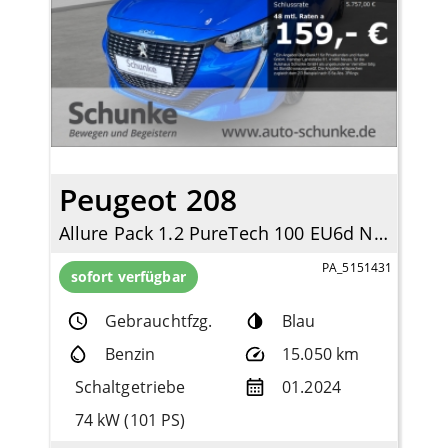
Peugeot 208
Allure Pack 1.2 PureTech 100 EU6d Navi Digitales Cockpit LED Apple CarPlay Android Auto
PA_5151431
sofort verfügbar
Gebrauchtfzg.
Blau
Benzin
15.050 km
Schaltgetriebe
01.2024
74 kW (101 PS)