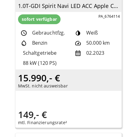
1.0T-GDI Spirit Navi LED ACC Apple CarPlay Android Auto Klimaautom DAB SHZ LenkradHZG
PA_6764114
sofort verfügbar
Gebrauchtfzg.
Weiß
Benzin
50.000 km
Schaltgetriebe
02.2023
88 kW (120 PS)
15.990,- €
MwSt. nicht ausweisbar
149,- €
mtl. Finanzierungsrate²