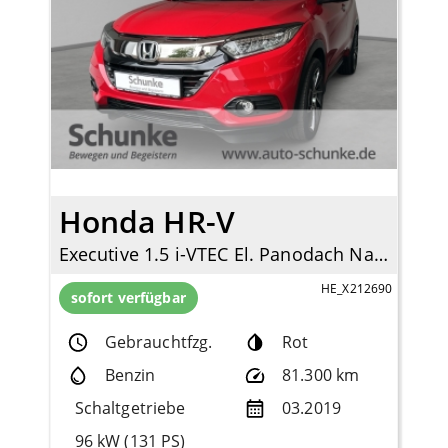
Honda HR-V
Executive 1.5 i-VTEC El. Panodach Navi LED Mehrzonenklima DAB SD SHZ Keyless Entry
HE_X212690
sofort verfügbar
Gebrauchtfzg.
Rot
Benzin
81.300 km
Schaltgetriebe
03.2019
96 kW (131 PS)