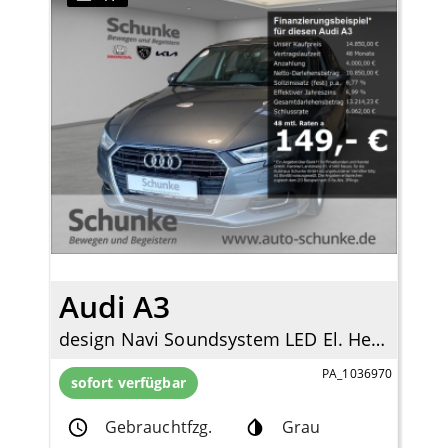
Audi A3
design Navi Soundsystem LED El. Heckklappe 2-Zonen-Klimaautom SHZ Totwinkelassistent
PA_1036970
sofort verfügbar
Gebrauchtfzg.
Grau