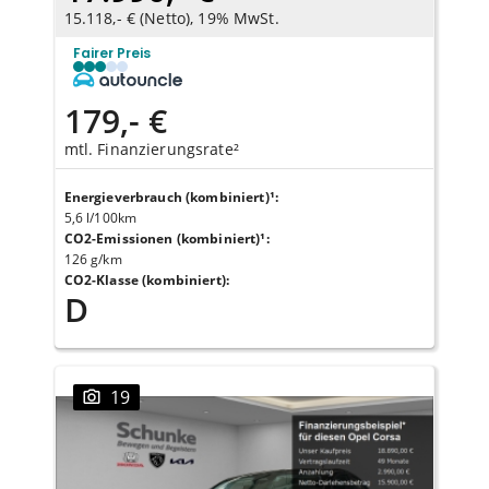
15.118,- € (Netto), 19% MwSt.
Fairer Preis
179,- €
mtl. Finanzierungsrate²
Energieverbrauch (kombiniert)¹
:
5,6 l/100km
CO2-Emissionen (kombiniert)¹
:
126 g/km
CO2-Klasse (kombiniert)
:
D
19