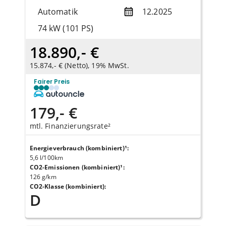
Automatik
12.2025
74 kW (101 PS)
18.890,- €
15.874,- € (Netto), 19% MwSt.
Fairer Preis
179,- €
mtl. Finanzierungsrate²
Energieverbrauch (kombiniert)¹
:
5,6 l/100km
CO2-Emissionen (kombiniert)¹
:
126 g/km
CO2-Klasse (kombiniert)
:
D