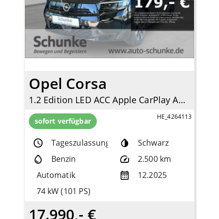
Opel Corsa
1.2 Edition LED ACC Apple CarPlay Android Auto DAB Spurhalteass.
HE_4264113
sofort verfügbar
Tageszulassung
Schwarz
Benzin
2.500 km
Automatik
12.2025
74 kW (101 PS)
17.990,- €