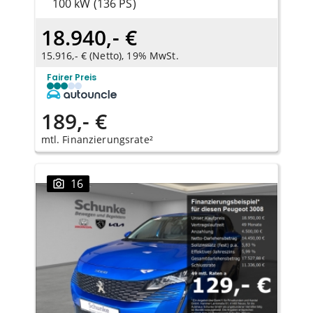
100 kW (136 PS)
18.940,- €
15.916,- € (Netto), 19% MwSt.
Fairer Preis
189,- €
mtl. Finanzierungsrate²
16