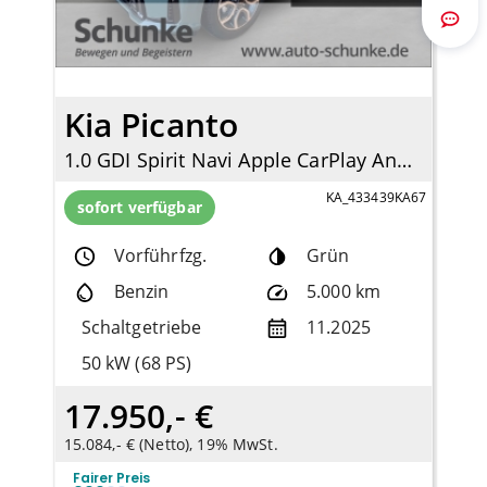
Route
Kia Picanto
1.0 GDI Spirit Navi Apple CarPlay Android Auto Klimaautom DAB SHZ LenkradHZG
KA_433439KA67
sofort verfügbar
Vorführfzg.
Grün
Benzin
5.000 km
Schaltgetriebe
11.2025
50 kW (68 PS)
17.950,- €
15.084,- € (Netto), 19% MwSt.
Fairer Preis