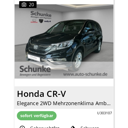
20
Honda CR-V
Elegance 2WD Mehrzonenklima Ambientebeleuchtung SHZ Rückfahrkam. Notbremsass. Temp
U303107
sofort verfügbar