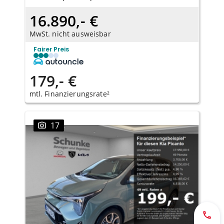
16.890,- €
MwSt. nicht ausweisbar
Fairer Preis
179,- €
mtl. Finanzierungsrate²
17
Jetzt 