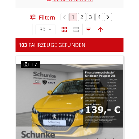
Filtern
1
2
3
4
30
103
FAHRZEUGE GEFUNDEN
17