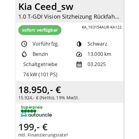
Kia Ceed_sw
1.0 T-GDI Vision Sitzheizung Rückfahrkamera Navi Apple CarPlay Android Auto DAB
KA_193154AUR-KA122
sofort verfügbar
Vorführfzg.
Schwarz
Benzin
13.000 km
Schaltgetriebe
03.2025
74 kW (101 PS)
18.950,- €
15.924,- € (Netto), 19% MwSt.
Superpreis
199,- €
mtl. Finanzierungsrate²