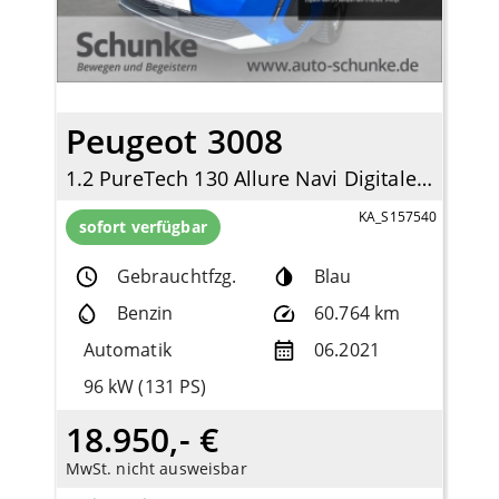
Peugeot 3008
1.2 PureTech 130 Allure Navi Digitales Cockpit LED Apple CarPlay Android Auto
KA_S157540
sofort verfügbar
Gebrauchtfzg.
Blau
Benzin
60.764 km
Automatik
06.2021
96 kW (131 PS)
18.950,- €
MwSt. nicht ausweisbar