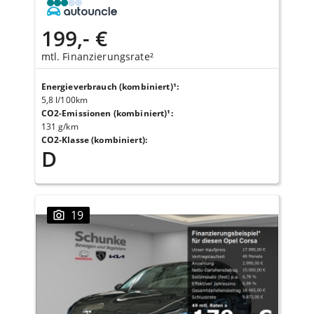
199,- €
mtl. Finanzierungsrate²
Energieverbrauch (kombiniert)¹
:
5,8 l/100km
CO2-Emissionen (kombiniert)¹
:
131 g/km
CO2-Klasse (kombiniert)
:
D
19