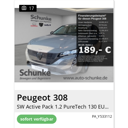
17
Peugeot 308
SW Active Pack 1.2 PureTech 130 EU6d Navi LED Apple CarPlay Android Auto 2-Zonen-Klimaautom
PA_Y533112
sofort verfügbar