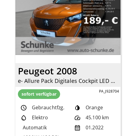
Peugeot 2008
e- Allure Pack Digitales Cockpit LED Apple CarPlay Android Auto Klimaautom Fahrerprofil
PA_J928704
sofort verfügbar
Gebrauchtfzg.
Orange
Elektro
45.100 km
Automatik
01.2022