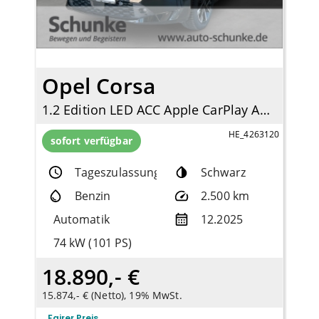
Opel Corsa
1.2 Edition LED ACC Apple CarPlay Android Auto DAB Spurhalteass.
HE_4263120
sofort verfügbar
Tageszulassung
Schwarz
Benzin
2.500 km
Automatik
12.2025
74 kW (101 PS)
18.890,- €
15.874,- € (Netto), 19% MwSt.
Fairer Preis