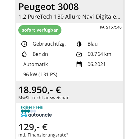
Peugeot 3008
1.2 PureTech 130 Allure Navi Digitales Cockpit LED Apple CarPlay Android Auto
KA_S157540
sofort verfügbar
Gebrauchtfzg.
Blau
Benzin
60.764 km
Automatik
06.2021
96 kW (131 PS)
18.950,- €
MwSt. nicht ausweisbar
Fairer Preis
129,- €
mtl. Finanzierungsrate²