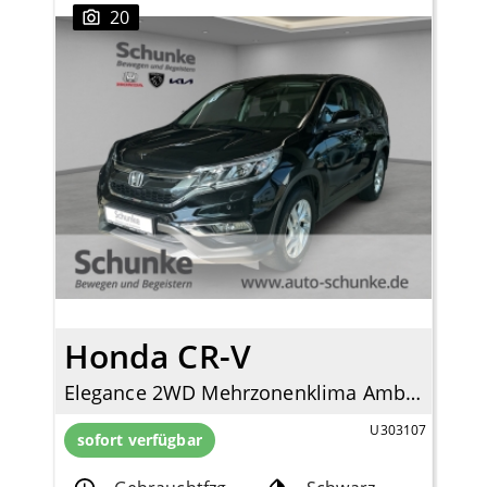
20
Honda CR-V
Elegance 2WD Mehrzonenklima Ambientebeleuchtung SHZ Rückfahrkam. Notbremsass. Temp
U303107
sofort verfügbar