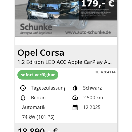
Opel Corsa
1.2 Edition LED ACC Apple CarPlay Android Auto DAB Spurhalteass.
HE_4264114
sofort verfügbar
Tageszulassung
Schwarz
Benzin
2.500 km
Automatik
12.2025
74 kW (101 PS)
18.890,- €