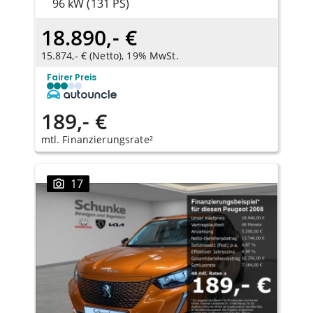
96 kW (131 PS)
18.890,- €
15.874,- € (Netto), 19% MwSt.
Fairer Preis
189,- €
mtl. Finanzierungsrate²
17