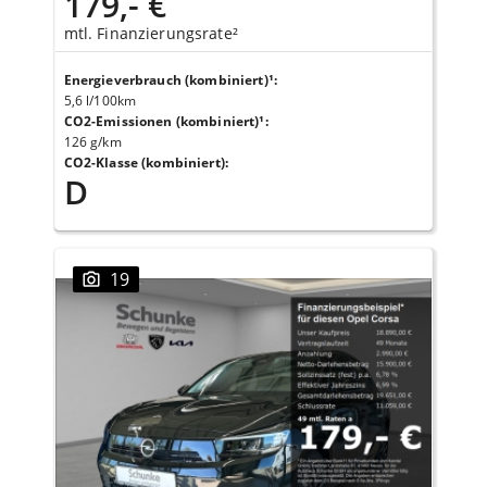
179,- €
mtl. Finanzierungsrate²
Energieverbrauch (kombiniert)¹
:
5,6 l/100km
CO2-Emissionen (kombiniert)¹
:
126 g/km
CO2-Klasse (kombiniert)
:
D
19