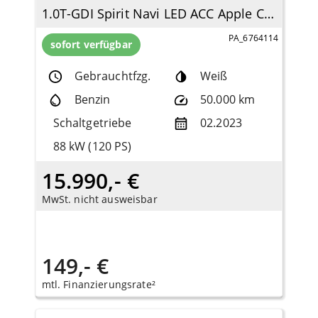
1.0T-GDI Spirit Navi LED ACC Apple CarPlay Android Auto Klimaautom DAB SHZ LenkradHZG
PA_6764114
sofort verfügbar
Gebrauchtfzg.
Weiß
Benzin
50.000 km
Schaltgetriebe
02.2023
88 kW (120 PS)
15.990,- €
MwSt. nicht ausweisbar
149,- €
mtl. Finanzierungsrate²