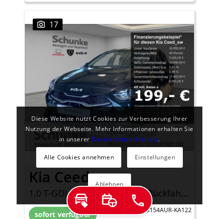
17
Diese Website nutzt Cookies zur Verbesserung Ihrer
Nutzung der Webseite. Mehr Informationen erhalten Sie
in unserer
Datenschutzerklärung
.
Alle Cookies annehmen
Einstellungen
Kia Ceed_sw
Ablehnen
1.0 T-GDI Vision Sitzheizung Rückfahrkamera Navi Apple CarPlay Android Auto DAB
Inzahlungnahme
Probefahrt
Jetzt anrufen
KA_193154AUR-KA122
sofort verfügbar