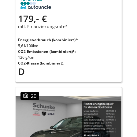
179,- €
mtl. Finanzierungsrate²
Energieverbrauch (kombiniert)¹
:
5,6 l/100km
CO2-Emissionen (kombiniert)¹
:
126 g/km
CO2-Klasse (kombiniert)
:
D
20