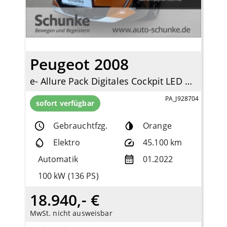
Peugeot 2008
e- Allure Pack Digitales Cockpit LED Apple CarPlay Android Auto Klimaautom Fahrerprofil
PA_J928704
sofort verfügbar
Gebrauchtfzg.
Orange
Elektro
45.100 km
Automatik
01.2022
100 kW (136 PS)
18.940,- €
MwSt. nicht ausweisbar