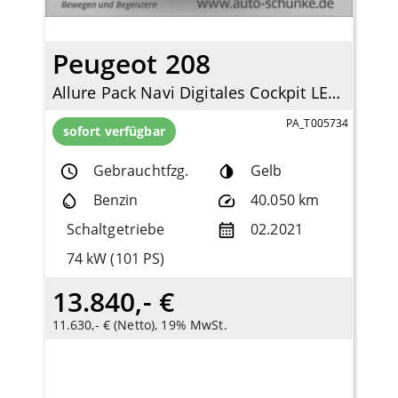
Peugeot 208
Allure Pack Navi Digitales Cockpit LED Apple CarPlay Android Auto Klimaautom Fahrerprofil
PA_T005734
sofort verfügbar
Gebrauchtfzg.
Gelb
Benzin
40.050 km
Schaltgetriebe
02.2021
74 kW (101 PS)
13.840,- €
11.630,- € (Netto), 19% MwSt.