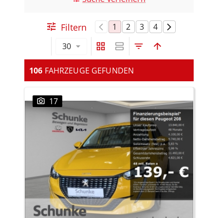
Filtern
1
2
3
4
30
106
FAHRZEUGE GEFUNDEN
17