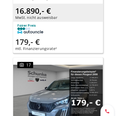
16.890,- €
MwSt. nicht ausweisbar
Fairer Preis
179,- €
mtl. Finanzierungsrate²
17
Jetzt 