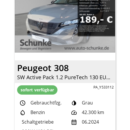
Peugeot 308
SW Active Pack 1.2 PureTech 130 EU6d Navi LED Apple CarPlay Android Auto 2-Zonen-Klimaautom
PA_Y533112
sofort verfügbar
Gebrauchtfzg.
Grau
Benzin
42.300 km
Schaltgetriebe
06.2024