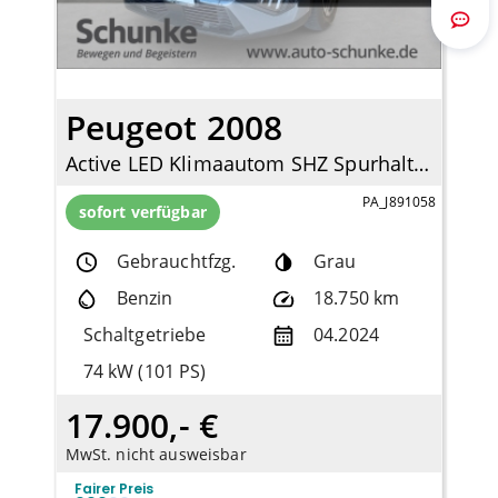
Route
Peugeot 2008
Active LED Klimaautom SHZ Spurhalteass. Verkehrszeichenerk. Notbremsass. Temp
PA_J891058
sofort verfügbar
Gebrauchtfzg.
Grau
Benzin
18.750 km
Schaltgetriebe
04.2024
74 kW (101 PS)
17.900,- €
MwSt. nicht ausweisbar
Fairer Preis