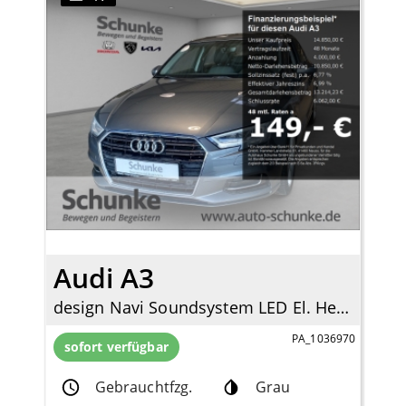
Audi A3
design Navi Soundsystem LED El. Heckklappe 2-Zonen-Klimaautom SHZ Totwinkelassistent
PA_1036970
sofort verfügbar
Gebrauchtfzg.
Grau