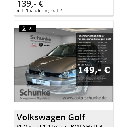
139,- €
mtl. Finanzierungsrate²
22
Volkswagen Golf
VII Variant 1.4 Lounge BMT SHZ PDC Tempomat Allwetter