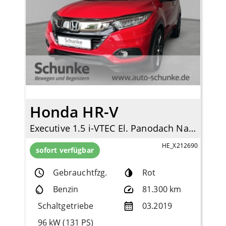
Honda HR-V
Executive 1.5 i-VTEC El. Panodach Navi LED Mehrzonenklima DAB SD SHZ Keyless Entry
HE_X212690
sofort verfügbar
Gebrauchtfzg.
Rot
Benzin
81.300 km
Schaltgetriebe
03.2019
96 kW (131 PS)