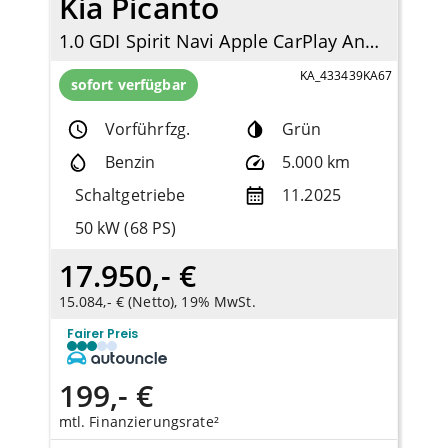
Kia Picanto
1.0 GDI Spirit Navi Apple CarPlay Android Auto Klimaautom DAB SHZ LenkradHZG
KA_433439KA67
sofort verfügbar
Vorführfzg.
Grün
Benzin
5.000 km
Schaltgetriebe
11.2025
50 kW (68 PS)
17.950,- €
15.084,- € (Netto), 19% MwSt.
Fairer Preis
199,- €
mtl. Finanzierungsrate²