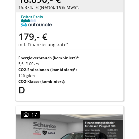
15.874,- € (Netto), 19% MwSt.
Fairer Preis
179,- €
mtl. Finanzierungsrate²
Energieverbrauch (kombiniert)¹
:
5,6 l/100km
CO2-Emissionen (kombiniert)¹
:
126 g/km
CO2-Klasse (kombiniert)
:
D
17