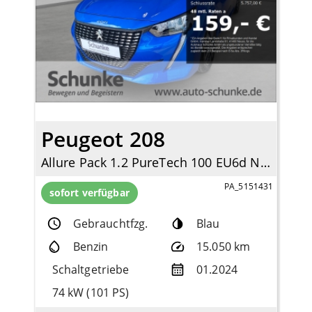
Peugeot 208
Allure Pack 1.2 PureTech 100 EU6d Navi Digitales Cockpit LED Apple CarPlay Android Auto
PA_5151431
sofort verfügbar
Gebrauchtfzg.
Blau
Benzin
15.050 km
Schaltgetriebe
01.2024
74 kW (101 PS)