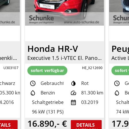
Honda HR-V
Peu
Elegance 2WD Mehrzonenklima Ambientebeleuchtung SHZ Rückfahrkam. Notbremsass. Temp
Executive 1.5 i-VTEC El. Panodach Navi LED Mehrzonenklima DAB SD SHZ Keyless Entry
U303107
HE_X212690
sofort verfügbar
sofort
chwarz
Gebrauchtfzg.
Rot
G
05.300 km
Benzin
81.300 km
B
4.2016
Schaltgetriebe
03.2019
Schal
96 kW (131 PS)
74 kW
16.890,- €
17.9
AILS 
DETAILS 