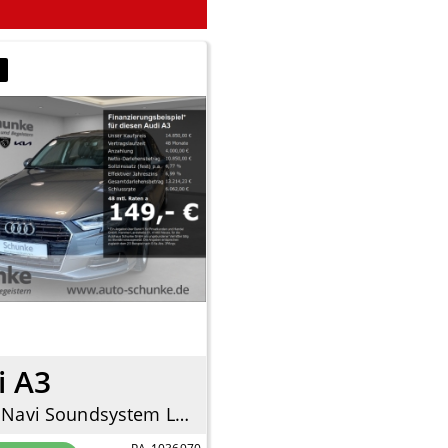
7
i A3
design Navi Soundsystem LED El. Heckklappe 2-Zonen-Klimaautom SHZ Totwinkelassistent