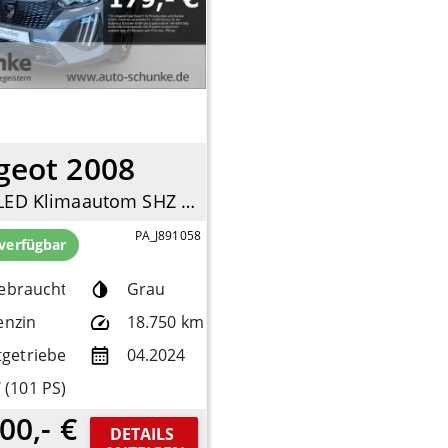
geot 2008
Active LED Klimaautom SHZ Spurhalteass. Verkehrszeichenerk. Notbremsass. Temp
PA_J891058
 verfügbar
ebrauchtfzg.
Grau
enzin
18.750 km
tgetriebe
04.2024
 (101 PS)
00,- €
DETAILS 