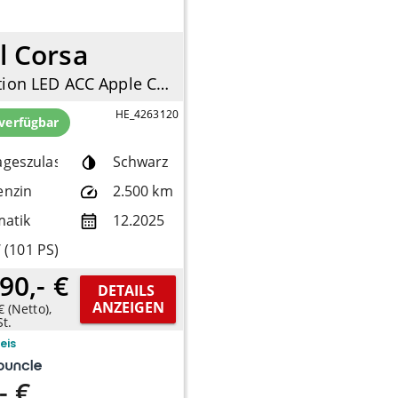
l Corsa
1.2 Edition LED ACC Apple CarPlay Android Auto DAB Spurhalteass.
HE_4263120
 verfügbar
ageszulassung
Schwarz
enzin
2.500 km
atik
12.2025
 (101 PS)
90,- €
DETAILS 
ANZEIGEN
€ (Netto),
t.
reis
- €