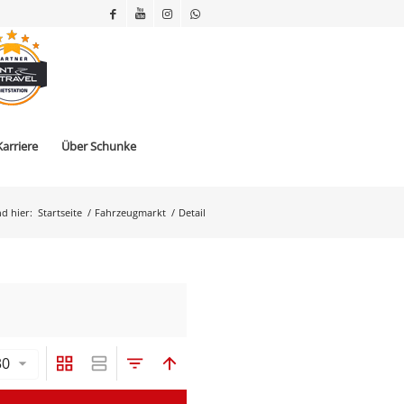
Karriere
Über Schunke
nd hier:
Startseite
/
Fahrzeugmarkt
/
Detail
30