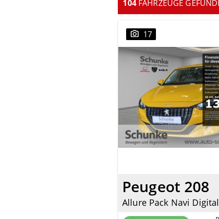
104
FAHRZEUGE GEFUND
17
Peugeot 208