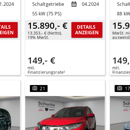
1.2024
Schaltgetriebe
04.2024
Schal
55 kW (75 PS)
88 kW
15.890,- €
15.9
AILS 
DETAILS 
EIGEN
ANZEIGEN
13.353,- € (Netto),
MwSt. ni
19% MwSt.
ausweis
149,- €
149,
mtl.
mtl.
Finanzierungsrate²
Finanzie
21
1