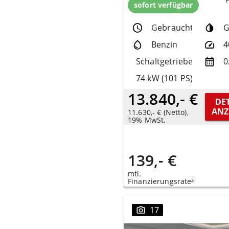
sofort verfügbar
Gebrauchtfzg.
G
Benzin
4
Schaltgetriebe
0
74 kW (101 PS)
13.840,- €
DET
ANZ
11.630,- € (Netto),
19% MwSt.
139,- €
mtl.
Finanzierungsrate²
17