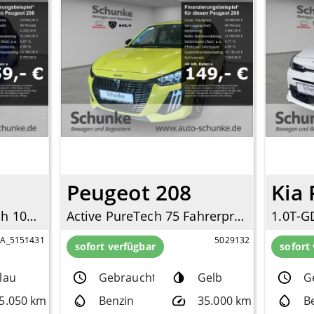
Peugeot 208
Kia 
Allure Pack 1.2 PureTech 100 EU6d Navi Digitales Cockpit LED Apple CarPlay Android Auto
Active PureTech 75 Fahrerprofil DAB SHZ Keyless Spurhalteass. Verkehrszeichenerk.
PA_5151431
5029132
sofort verfügbar
sofort
lau
Gebrauchtfzg.
Gelb
G
5.050 km
Benzin
35.000 km
B