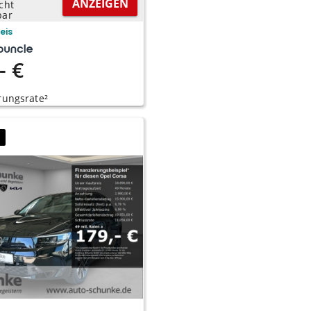
ANZEIGEN
cht
bar
reis
- €
rungsrate²
9