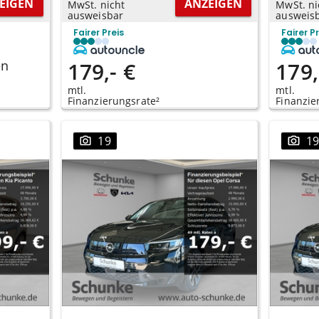
EIGEN
ANZEIGEN
MwSt. nicht
MwSt. ni
ausweisbar
ausweis
Fairer Preis
Fairer P
en
179,- €
179,
mtl.
mtl.
Finanzierungsrate²
Finanzie
19
1