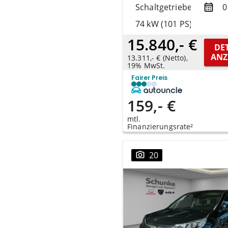
Schaltgetriebe
0
74 kW (101 PS)
15.840,- €
DET
ANZ
13.311,- € (Netto),
19% MwSt.
Fairer Preis
159,- €
mtl.
Finanzierungsrate²
20