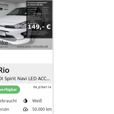
Rio
1.0T-GDI Spirit Navi LED ACC Apple CarPlay Android Auto Klimaautom DAB SHZ LenkradHZG
PA_6764114
 verfügbar
ebrauchtfzg.
Weiß
enzin
50.000 km