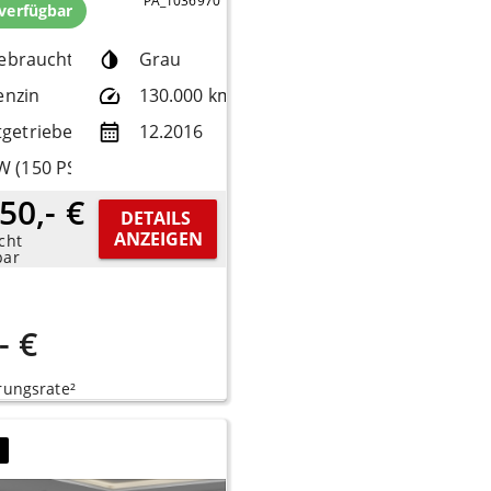
PA_1036970
 verfügbar
ebrauchtfzg.
Grau
enzin
130.000 km
tgetriebe
12.2016
W (150 PS)
50,- €
DETAILS 
ANZEIGEN
cht
bar
- €
rungsrate²
7