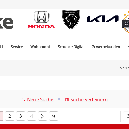
kt
Service
Wohnmobil
Schunke Digital
Gewerbekunden
Sie si
•
Neue Suche
Suche verfeinern
2
3
4