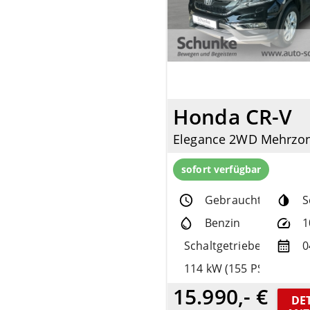
Honda CR-V
sofort verfügbar
Gebrauchtfzg.
S
Benzin
1
Schaltgetriebe
0
114 kW (155 PS)
15.990,- €
DET