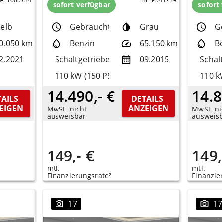
PA_T005734
HE_P541219
sofort verfügbar
sofort
elb
Gebrauchtfzg.
Grau
G
0.050 km
Benzin
65.150 km
B
2.2021
Schaltgetriebe
09.2015
Schal
110 kW (150 PS)
110 k
14.490,- €
14.8
AILS 
DETAILS 
EIGEN
ANZEIGEN
MwSt. nicht
MwSt. ni
ausweisbar
ausweis
149,- €
149,
mtl.
mtl.
Finanzierungsrate²
Finanzie
17
1