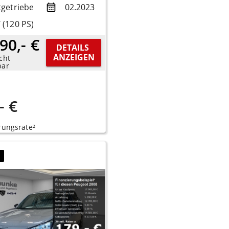
tgetriebe
02.2023
 (120 PS)
90,- €
DETAILS 
ANZEIGEN
cht
bar
- €
rungsrate²
7