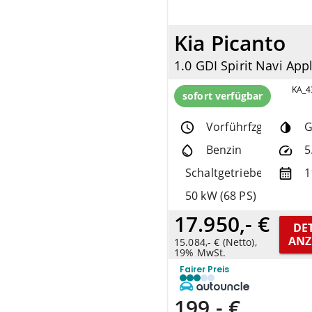
Kia Picanto
KA_4
sofort verfügbar
Vorführfzg.
G
Benzin
5
Schaltgetriebe
1
50 kW (68 PS)
17.950,- €
DET
ANZ
15.084,- € (Netto),
19% MwSt.
Fairer Preis
199,- €