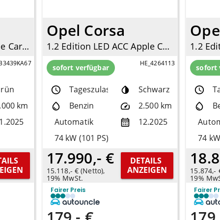
Opel Corsa
Ope
1.0 GDI Spirit Navi Apple CarPlay Android Auto Klimaautom DAB SHZ LenkradHZG
1.2 Edition LED ACC Apple CarPlay Android Auto DAB Spurhalteass.
33439KA67
HE_4264113
sofort verfügbar
sofort
rün
Tageszulassung
Schwarz
T
.000 km
Benzin
2.500 km
B
1.2025
Automatik
12.2025
Autom
74 kW (101 PS)
74 kW
17.990,- €
18.8
AILS 
DETAILS 
EIGEN
ANZEIGEN
15.118,- € (Netto),
15.874,- 
19% MwSt.
19% MwS
Fairer Preis
Fairer P
179,- €
179,