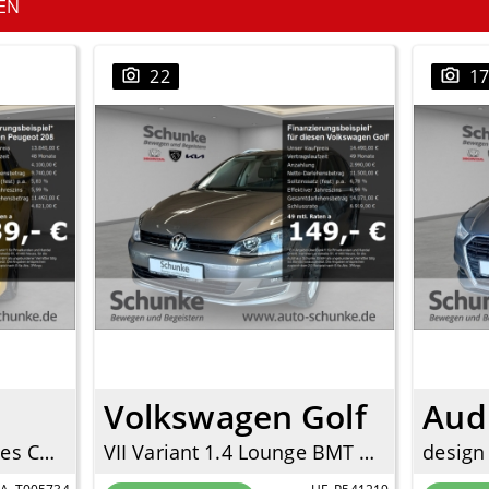
EN
22
1
Volkswagen Golf
Aud
Allure Pack Navi Digitales Cockpit LED Apple CarPlay Android Auto Klimaautom Fahrerprofil
VII Variant 1.4 Lounge BMT SHZ PDC Tempomat Allwetter