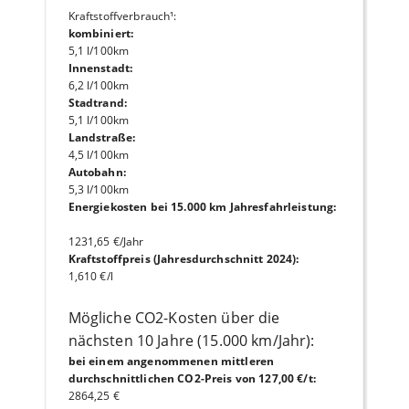
Kraftstoffverbrauch¹
:
kombiniert
:
5,1 l/100km
Innenstadt
:
6,2 l/100km
Stadtrand
:
5,1 l/100km
Landstraße
:
4,5 l/100km
Autobahn
:
5,3 l/100km
Energiekosten bei 15.000 km Jahresfahrleistung
:
1231,65 €/Jahr
Kraftstoffpreis (Jahresdurchschnitt 2024)
:
1,610 €/l
Mögliche CO2-Kosten über die
nächsten 10 Jahre (15.000 km/Jahr):
bei einem angenommenen mittleren
durchschnittlichen CO2-Preis von 127,00 €/t
:
2864,25 €