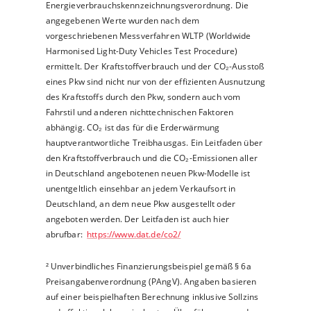
Energieverbrauchskennzeichnungsverordnung. Die
angegebenen Werte wurden nach dem
vorgeschriebenen Messverfahren WLTP (Worldwide
Harmonised Light-Duty Vehicles Test Procedure)
ermittelt. Der Kraftstoffverbrauch und der CO₂-Ausstoß
eines Pkw sind nicht nur von der effizienten Ausnutzung
des Kraftstoffs durch den Pkw, sondern auch vom
Fahrstil und anderen nichttechnischen Faktoren
abhängig. CO₂ ist das für die Erderwärmung
hauptverantwortliche Treibhausgas. Ein Leitfaden über
den Kraftstoffverbrauch und die CO₂-Emissionen aller
in Deutschland angebotenen neuen Pkw-Modelle ist
unentgeltlich einsehbar an jedem Verkaufsort in
Deutschland, an dem neue Pkw ausgestellt oder
angeboten werden. Der Leitfaden ist auch hier
abrufbar:
https://www.dat.de/co2/
²
Unverbindliches Finanzierungsbeispiel gemäß § 6a
Preisangabenverordnung (PAngV). Angaben basieren
auf einer beispielhaften Berechnung inklusive Sollzins