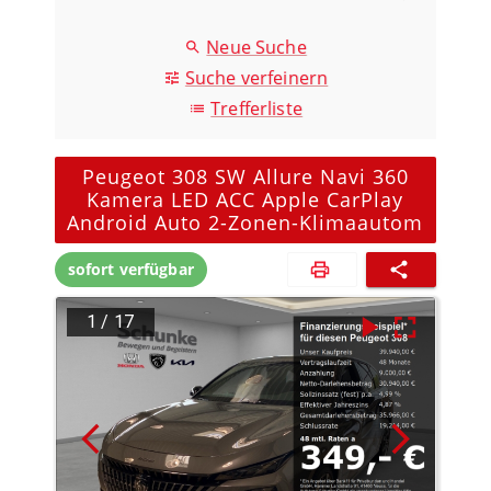
Neue Suche
Suche verfeinern
Trefferliste
Peugeot 308 SW Allure Navi 360
Kamera LED ACC Apple CarPlay
Android Auto 2-Zonen-Klimaautom
sofort verfügbar
1
/
17