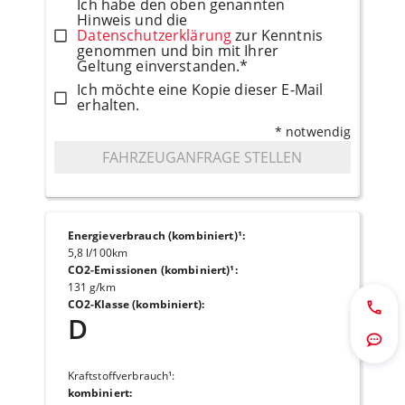
Ich habe den oben genannten
Hinweis und die
Datenschutzerklärung
zur Kenntnis
genommen und bin mit Ihrer
Geltung einverstanden.*
Ich möchte eine Kopie dieser E-Mail
erhalten.
* notwendig
FAHRZEUGANFRAGE STELLEN
Energieverbrauch (kombiniert)¹
:
5,8 l/100km
CO2-Emissionen (kombiniert)¹
:
131 g/km
CO2-Klasse (kombiniert)
:
Jetzt 
D
Route
Kraftstoffverbrauch¹
:
kombiniert
: