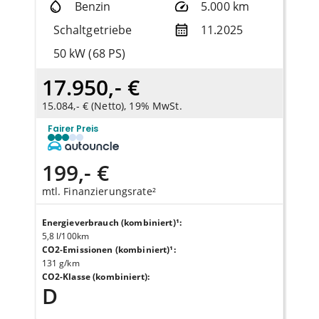
Benzin
5.000 km
Schaltgetriebe
11.2025
50 kW (68 PS)
17.950,- €
15.084,- € (Netto), 19% MwSt.
Fairer Preis
199,- €
mtl. Finanzierungsrate²
Energieverbrauch (kombiniert)¹
:
5,8 l/100km
CO2-Emissionen (kombiniert)¹
:
131 g/km
CO2-Klasse (kombiniert)
:
D