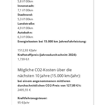
5,8 l/100km
Innenstadt
:
7,1 l/100km
Stadtrand
:
5,3 l/100km
Landstraße
:
4,9 l/100km
Autobahn
:
6,3 l/100km
Energiekosten bei 15.000 km Jahresfahrleistung
:
1512,93 €/Jahr
Kraftstoffpreis (Jahresdurchschnitt 2024)
:
1,739 €/l
Mögliche CO2-Kosten über die
nächsten 10 Jahre (15.000 km/Jahr):
bei einem angenommenen mittleren
durchschnittlichen CO2-Preis von 127,00 €/t
:
2495,55 €
Kraftfahrzeugsteuer
:
95 €/Jahr