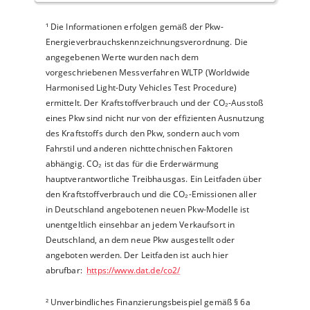
¹
Die Informationen erfolgen gemäß der Pkw-
Energieverbrauchskennzeichnungsverordnung. Die
angegebenen Werte wurden nach dem
vorgeschriebenen Messverfahren WLTP (Worldwide
Harmonised Light-Duty Vehicles Test Procedure)
ermittelt. Der Kraftstoffverbrauch und der CO₂-Ausstoß
eines Pkw sind nicht nur von der effizienten Ausnutzung
des Kraftstoffs durch den Pkw, sondern auch vom
Fahrstil und anderen nichttechnischen Faktoren
abhängig. CO₂ ist das für die Erderwärmung
hauptverantwortliche Treibhausgas. Ein Leitfaden über
den Kraftstoffverbrauch und die CO₂-Emissionen aller
in Deutschland angebotenen neuen Pkw-Modelle ist
unentgeltlich einsehbar an jedem Verkaufsort in
Deutschland, an dem neue Pkw ausgestellt oder
angeboten werden. Der Leitfaden ist auch hier
abrufbar:
https://www.dat.de/co2/
²
Unverbindliches Finanzierungsbeispiel gemäß § 6a