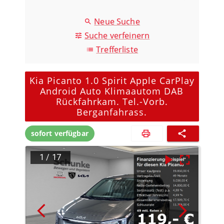
Neue Suche
Suche verfeinern
Trefferliste
Kia Picanto 1.0 Spirit Apple CarPlay
Android Auto Klimaautom DAB
Rückfahrkam. Tel.-Vorb.
Berganfahrass.
sofort verfügbar
1
/
17