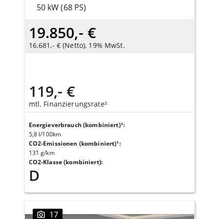
50 kW (68 PS)
19.850,- €
16.681,- € (Netto), 19% MwSt.
119,- €
mtl. Finanzierungsrate²
Energieverbrauch (kombiniert)¹
:
5,8 l/100km
CO2-Emissionen (kombiniert)¹
:
131 g/km
CO2-Klasse (kombiniert)
:
D
17