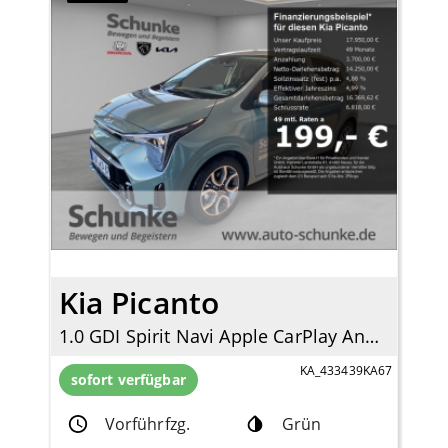
Kia Picanto
1.0 GDI Spirit Navi Apple CarPlay Android Auto Klimaautom DAB SHZ LenkradHZG
KA_433439KA67
sofort verfügbar
Vorführfzg.
Grün