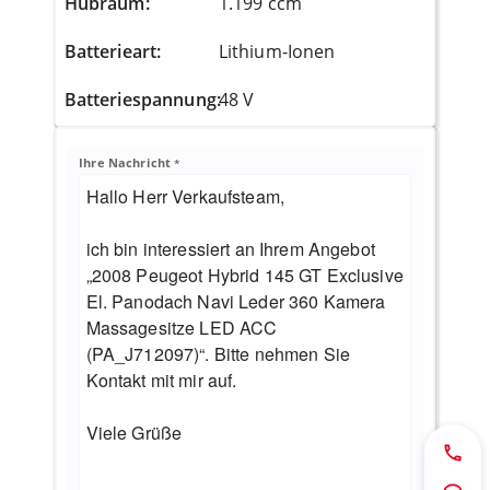
Hubraum
:
1.199 ccm
Batterieart
:
Lithium-Ionen
Batteriespannung
:
48
V
Ihre Nachricht
*
Jetzt 