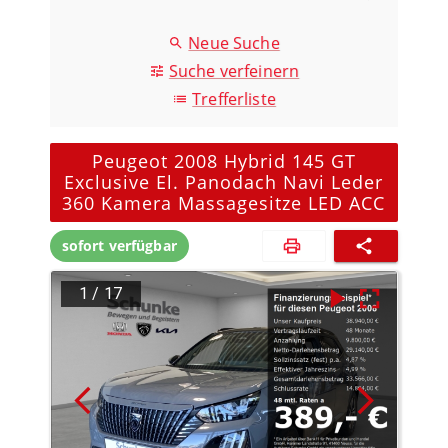
Neue Suche
Suche verfeinern
Trefferliste
Peugeot 2008 Hybrid 145 GT
Exclusive El. Panodach Navi Leder
360 Kamera Massagesitze LED ACC
sofort verfügbar
1
/
17