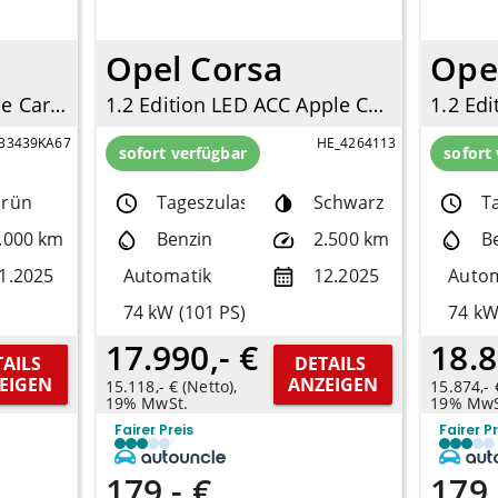
Opel Corsa
Ope
1.0 GDI Spirit Navi Apple CarPlay Android Auto Klimaautom DAB SHZ LenkradHZG
1.2 Edition LED ACC Apple CarPlay Android Auto DAB Spurhalteass.
33439KA67
HE_4264113
sofort verfügbar
sofort
rün
Tageszulassung
Schwarz
T
.000 km
Benzin
2.500 km
B
1.2025
Automatik
12.2025
Autom
74 kW (101 PS)
74 kW
17.990,- €
18.8
AILS 
DETAILS 
EIGEN
ANZEIGEN
15.118,- € (Netto),
15.874,- 
19% MwSt.
19% MwS
Fairer Preis
Fairer P
179,- €
179,