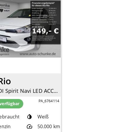
Rio
1.0T-GDI Spirit Navi LED ACC Apple CarPlay Android Auto Klimaautom DAB SHZ LenkradHZG
PA_6764114
 verfügbar
ebrauchtfzg.
Weiß
enzin
50.000 km