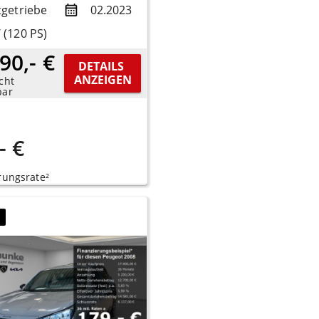
tgetriebe
02.2023
 (120 PS)
90,- €
DETAILS 
ANZEIGEN
cht
bar
- €
rungsrate²
7