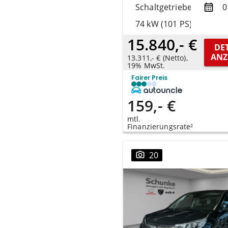
Schaltgetriebe
0
74 kW (101 PS)
15.840,- €
DET
ANZ
13.311,- € (Netto),
19% MwSt.
Fairer Preis
159,- €
mtl.
Finanzierungsrate²
20