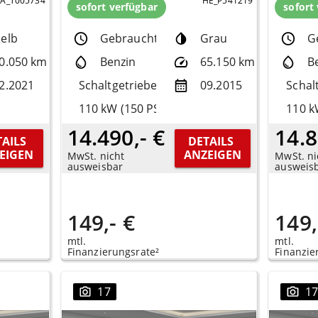
PA_T005734
HE_P541219
sofort verfügbar
sofort
elb
Gebrauchtfzg.
Grau
G
0.050 km
Benzin
65.150 km
B
2.2021
Schaltgetriebe
09.2015
Schal
110 kW (150 PS)
110 k
14.490,- €
14.8
AILS 
DETAILS 
EIGEN
ANZEIGEN
MwSt. nicht
MwSt. ni
ausweisbar
ausweis
149,- €
149,
mtl.
mtl.
Finanzierungsrate²
Finanzie
17
1