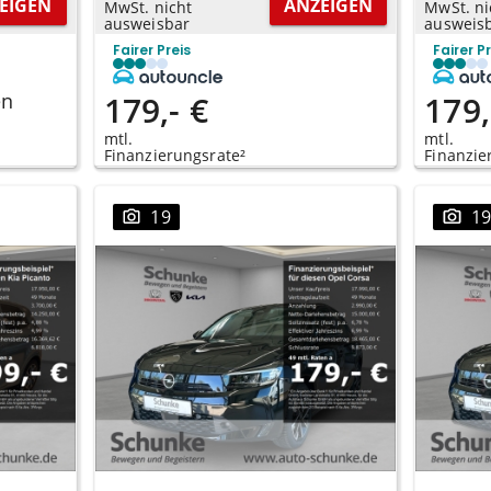
EIGEN
ANZEIGEN
MwSt. nicht
MwSt. ni
ausweisbar
ausweis
Fairer Preis
Fairer P
en
179,- €
179,
mtl.
mtl.
Finanzierungsrate²
Finanzie
19
1