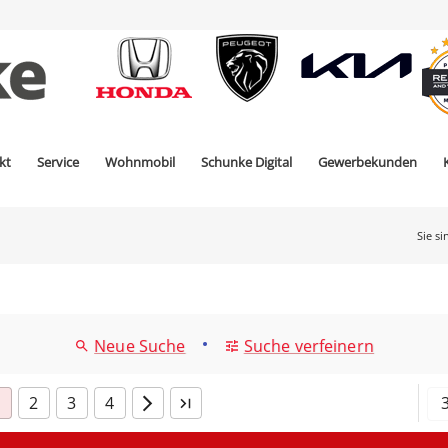
kt
Service
Wohnmobil
Schunke Digital
Gewerbekunden
Sie si
•
Neue Suche
Suche verfeinern
2
3
4