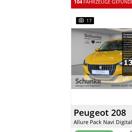
104
FAHRZEUGE GEFUND
17
Peugeot 208