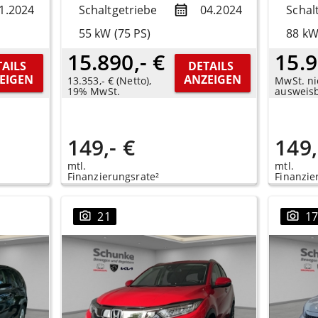
1.2024
Schaltgetriebe
04.2024
Schal
55 kW (75 PS)
88 kW
15.890,- €
15.9
AILS 
DETAILS 
EIGEN
ANZEIGEN
13.353,- € (Netto),
MwSt. ni
19% MwSt.
ausweis
149,- €
149,
mtl.
mtl.
Finanzierungsrate²
Finanzie
21
1