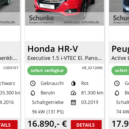
Honda HR-V
Peu
Elegance 2WD Mehrzonenklima Ambientebeleuchtung SHZ Rückfahrkam. Notbremsass. Temp
Executive 1.5 i-VTEC El. Panodach Navi LED Mehrzonenklima DAB SD SHZ Keyless Entry
U303107
HE_X212690
sofort verfügbar
sofort
chwarz
Gebrauchtfzg.
Rot
G
05.300 km
Benzin
81.300 km
B
4.2016
Schaltgetriebe
03.2019
Schal
96 kW (131 PS)
74 kW
16.890,- €
17.9
AILS 
DETAILS 