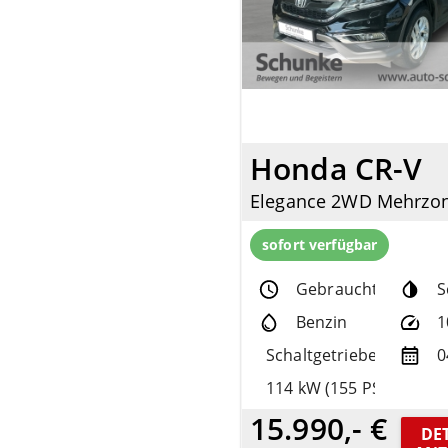
Honda CR-V
sofort verfügbar
Gebrauchtfzg.
S
Benzin
1
Schaltgetriebe
0
114 kW (155 PS)
15.990,- €
DET