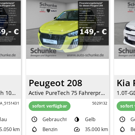
Peugeot 208
Kia 
Allure Pack 1.2 PureTech 100 EU6d Navi Digitales Cockpit LED Apple CarPlay Android Auto
Active PureTech 75 Fahrerprofil DAB SHZ Keyless Spurhalteass. Verkehrszeichenerk.
PA_5151431
5029132
sofort verfügbar
sofort
lau
Gebrauchtfzg.
Gelb
G
5.050 km
Benzin
35.000 km
B