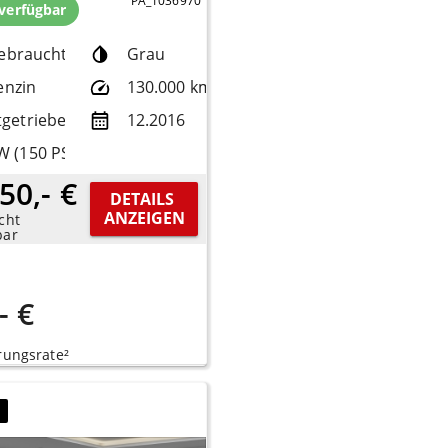
PA_1036970
 verfügbar
ebrauchtfzg.
Grau
enzin
130.000 km
tgetriebe
12.2016
W (150 PS)
50,- €
DETAILS 
ANZEIGEN
cht
bar
- €
rungsrate²
7