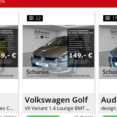
EN
22
1
Volkswagen Golf
Aud
Allure Pack Navi Digitales Cockpit LED Apple CarPlay Android Auto Klimaautom Fahrerprofil
VII Variant 1.4 Lounge BMT SHZ PDC Tempomat Allwetter