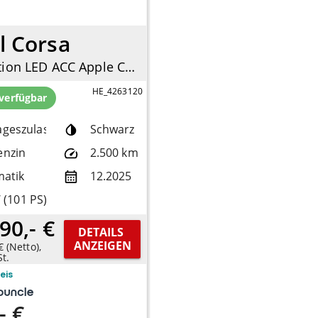
l Corsa
1.2 Edition LED ACC Apple CarPlay Android Auto DAB Spurhalteass.
HE_4263120
 verfügbar
ageszulassung
Schwarz
enzin
2.500 km
atik
12.2025
 (101 PS)
90,- €
DETAILS 
ANZEIGEN
€ (Netto),
t.
reis
- €