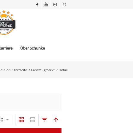
Karriere
Über Schunke
nd hier:
Startseite
/
Fahrzeugmarkt
/
Detail
30