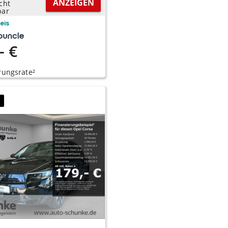
ANZEIGEN
cht
bar
reis
- €
rungsrate²
9