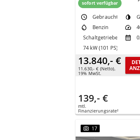
sofort verfügbar
Gebrauchtfzg.
G
Benzin
4
Schaltgetriebe
0
74 kW (101 PS)
13.840,- €
DET
ANZ
11.630,- € (Netto),
19% MwSt.
139,- €
mtl.
Finanzierungsrate²
17