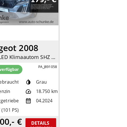
geot 2008
Active LED Klimaautom SHZ Spurhalteass. Verkehrszeichenerk. Notbremsass. Temp
PA_J891058
 verfügbar
ebrauchtfzg.
Grau
enzin
18.750 km
tgetriebe
04.2024
 (101 PS)
00,- €
DETAILS 