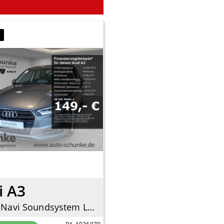
7
i A3
design Navi Soundsystem LED El. Heckklappe 2-Zonen-Klimaautom SHZ Totwinkelassistent