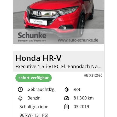
Honda HR-V
Executive 1.5 i-VTEC El. Panodach Navi LED Mehrzonenklima DAB SD SHZ Keyless Entry
HE_X212690
sofort verfügbar
Gebrauchtfzg.
Rot
Benzin
81.300 km
Schaltgetriebe
03.2019
96 kW (131 PS)