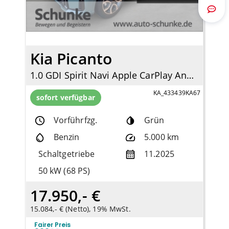
Route
Kia Picanto
1.0 GDI Spirit Navi Apple CarPlay Android Auto Klimaautom DAB SHZ LenkradHZG
KA_433439KA67
sofort verfügbar
Vorführfzg.
Grün
Benzin
5.000 km
Schaltgetriebe
11.2025
50 kW (68 PS)
17.950,- €
15.084,- € (Netto), 19% MwSt.
Fairer Preis