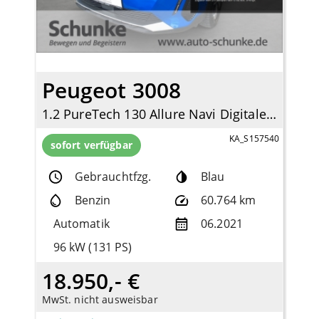
Peugeot 3008
1.2 PureTech 130 Allure Navi Digitales Cockpit LED Apple CarPlay Android Auto
KA_S157540
sofort verfügbar
Gebrauchtfzg.
Blau
Benzin
60.764 km
Automatik
06.2021
96 kW (131 PS)
18.950,- €
MwSt. nicht ausweisbar