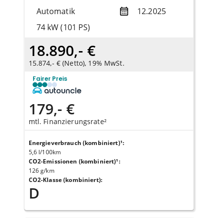
Automatik
12.2025
74 kW (101 PS)
18.890,- €
15.874,- € (Netto), 19% MwSt.
Fairer Preis
179,- €
mtl. Finanzierungsrate²
Energieverbrauch (kombiniert)¹
:
5,6 l/100km
CO2-Emissionen (kombiniert)¹
:
126 g/km
CO2-Klasse (kombiniert)
:
D