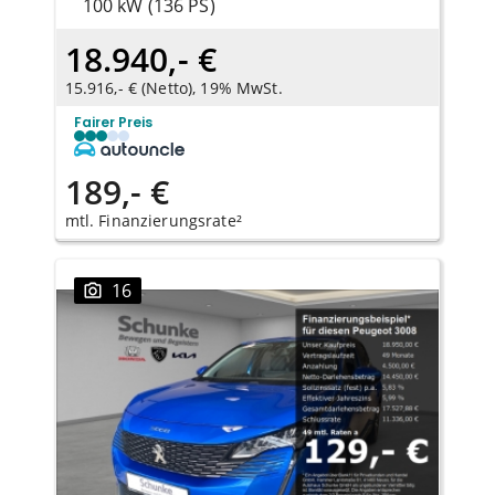
100 kW (136 PS)
18.940,- €
15.916,- € (Netto), 19% MwSt.
Fairer Preis
189,- €
mtl. Finanzierungsrate²
16