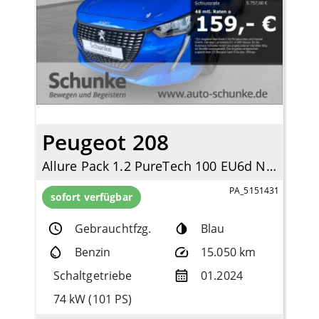
Peugeot 208
Allure Pack 1.2 PureTech 100 EU6d Navi Digitales Cockpit LED Apple CarPlay Android Auto
PA_5151431
sofort verfügbar
Gebrauchtfzg.
Blau
Benzin
15.050 km
Schaltgetriebe
01.2024
74 kW (101 PS)