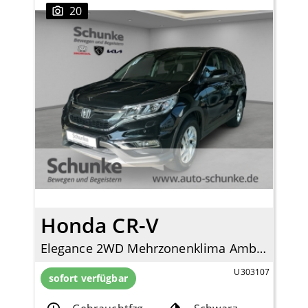
20
Honda CR-V
Elegance 2WD Mehrzonenklima Ambientebeleuchtung SHZ Rückfahrkam. Notbremsass. Temp
U303107
sofort verfügbar