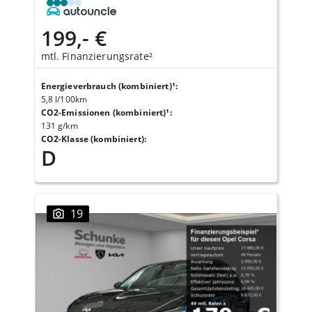
199,- €
mtl. Finanzierungsrate²
Energieverbrauch (kombiniert)¹
:
5,8 l/100km
CO2-Emissionen (kombiniert)¹
:
131 g/km
CO2-Klasse (kombiniert)
:
D
19