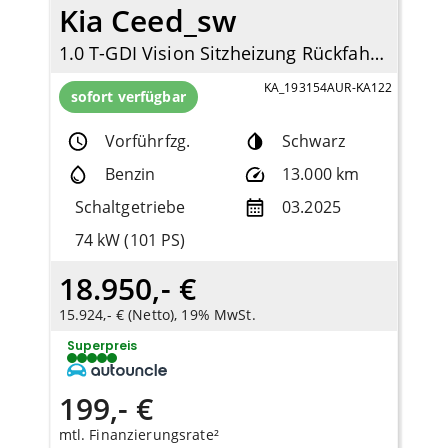
Kia Ceed_sw
1.0 T-GDI Vision Sitzheizung Rückfahrkamera Navi Apple CarPlay Android Auto DAB
KA_193154AUR-KA122
sofort verfügbar
Vorführfzg.
Schwarz
Benzin
13.000 km
Schaltgetriebe
03.2025
74 kW (101 PS)
18.950,- €
15.924,- € (Netto), 19% MwSt.
Superpreis
199,- €
mtl. Finanzierungsrate²