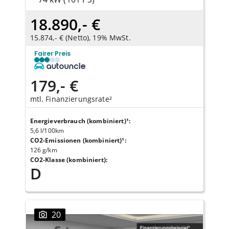
18.890,- €
15.874,- € (Netto), 19% MwSt.
Fairer Preis
179,- €
mtl. Finanzierungsrate²
Energieverbrauch (kombiniert)¹
:
5,6 l/100km
CO2-Emissionen (kombiniert)¹
:
126 g/km
CO2-Klasse (kombiniert)
:
D
20