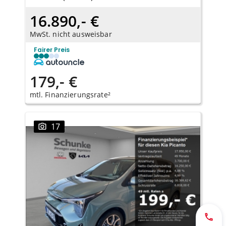
16.890,- €
MwSt. nicht ausweisbar
Fairer Preis
179,- €
mtl. Finanzierungsrate²
17
Jetzt 