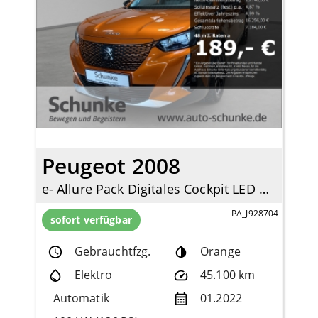
Peugeot 2008
e- Allure Pack Digitales Cockpit LED Apple CarPlay Android Auto Klimaautom Fahrerprofil
PA_J928704
sofort verfügbar
Gebrauchtfzg.
Orange
Elektro
45.100 km
Automatik
01.2022