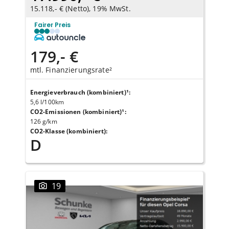
15.118,- € (Netto), 19% MwSt.
Fairer Preis
179,- €
mtl. Finanzierungsrate²
Energieverbrauch (kombiniert)¹
:
5,6 l/100km
CO2-Emissionen (kombiniert)¹
:
126 g/km
CO2-Klasse (kombiniert)
:
D
19