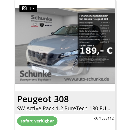
17
Peugeot 308
SW Active Pack 1.2 PureTech 130 EU6d Navi LED Apple CarPlay Android Auto 2-Zonen-Klimaautom
PA_Y533112
sofort verfügbar