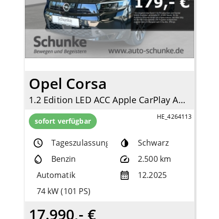
Opel Corsa
1.2 Edition LED ACC Apple CarPlay Android Auto DAB Spurhalteass.
HE_4264113
sofort verfügbar
Tageszulassung
Schwarz
Benzin
2.500 km
Automatik
12.2025
74 kW (101 PS)
17.990,- €