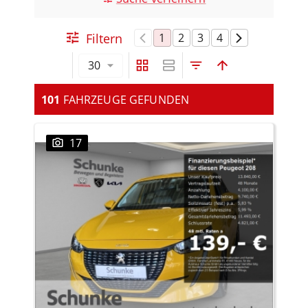
Filtern
1
2
3
4
30
101
FAHRZEUGE GEFUNDEN
17