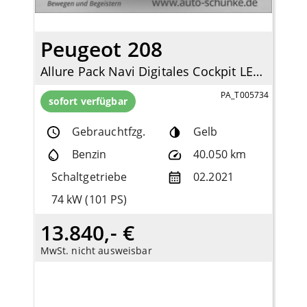
Peugeot 208
Allure Pack Navi Digitales Cockpit LED Apple CarPlay Android Auto Klimaautom Fahrerprofil
PA_T005734
sofort verfügbar
Gebrauchtfzg.
Gelb
Benzin
40.050 km
Schaltgetriebe
02.2021
74 kW (101 PS)
13.840,- €
MwSt. nicht ausweisbar