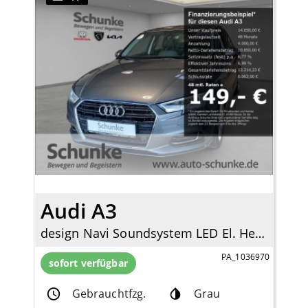
Audi A3
design Navi Soundsystem LED El. Heckklappe 2-Zonen-Klimaautom SHZ Totwinkelassistent
PA_1036970
sofort verfügbar
Gebrauchtfzg.
Grau