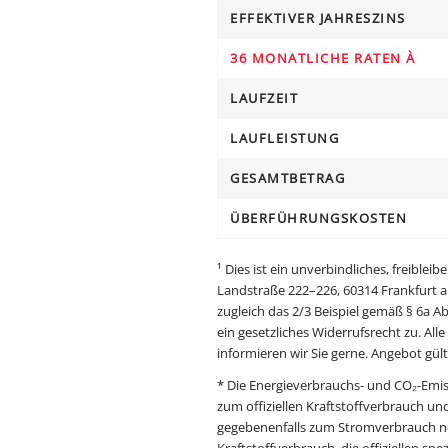
EFFEKTIVER JAHRESZINS
36 MONATLICHE RATEN À
LAUFZEIT
LAUFLEISTUNG
GESAMTBETRAG
ÜBERFÜHRUNGSKOSTEN
¹ Dies ist ein unverbindliches, freibl
Landstraße 222–226, 60314 Frankfurt am
zugleich das 2/3 Beispiel gemäß § 6a 
ein gesetzliches Widerrufsrecht zu. All
informieren wir Sie gerne. Angebot gülti
* Die Energieverbrauchs- und CO₂-Emi
zum offiziellen Kraftstoffverbrauch un
gegebenenfalls zum Stromverbrauch ne
Kraftstoffverbrauch, die offiziellen s