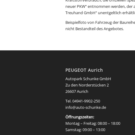
neuer PKW“ entnommen werden, der an 
Treuhand GmbH“ unentgeltlich erhältli
Beispielfoto von Fahrzeug der Baureih
nicht Bestandteil des Angebotes.
PEUGEOT Aurich
Autopark Schunke GmbH
Zu den Norderstücken 2
26607 Aurich
Tel.
04941-9902-250
info@auto-schunke.de
Öffnungszeiten:
Montag – Freitag: 08:00 – 18:00
Samstag: 09:00 – 13:00