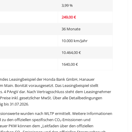
3,99 %
249,00 €
36 Monate
10.000 km/Jahr
10.464,00 €
1640,00 €
eibendes Leasingbeispiel der Honda Bank GmbH, Hanauer
 Main. Bonität vorausgesetzt. Das Leasingbeispiel stellt
Abs. 4 PAngV dar. Nach Vertragsschluss steht dem Leasingnehmer
e Preise inkl. gesetzlicher MwSt. Über alle Detailbedingungen
g bis 31.07.2026.
ssionswerte wurden nach WLTP ermittelt. Weitere Informationen
d zu den offiziellen spezifischen CO₂-Emissionen und
uer PKW können dem „Leitfaden über den offiziellen
pezifischen CO₂-Emissionen und den offiziellen Stromverbrauch