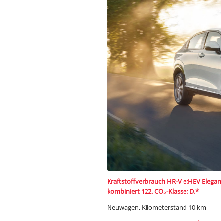
Kraftstoffverbrauch HR-V e:HEV Eleganc
kombiniert 122. CO
₂
-Klasse: D.*
Neuwagen, Kilometerstand 10 km