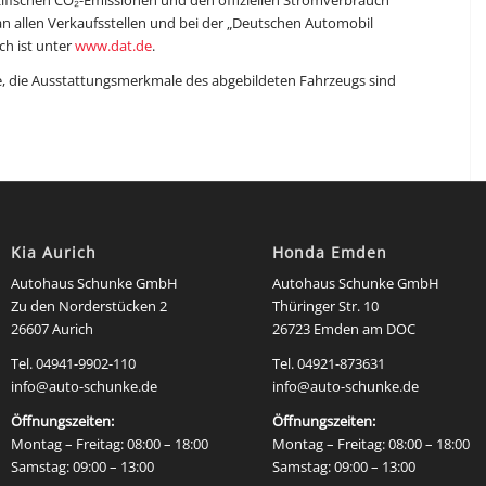
allen Verkaufsstellen und bei der „Deutschen Automobil
ch ist unter
www.dat.de
.
e, die Ausstattungsmerkmale des abgebildeten Fahrzeugs sind
Kia Aurich
Honda Emden
Autohaus Schunke GmbH
Autohaus Schunke GmbH
Zu den Norderstücken 2
Thüringer Str. 10
26607 Aurich
26723 Emden am DOC
Tel. 04941-9902-110
Tel. 04921-873631
info@auto-schunke.de
info@auto-schunke.de
Öffnungszeiten:
Öffnungszeiten:
Montag – Freitag: 08:00 – 18:00
Montag – Freitag: 08:00 – 18:00
Samstag: 09:00 – 13:00
Samstag: 09:00 – 13:00