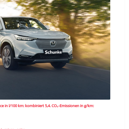
e in l/100 km: kombiniert 5,4. CO
₂
-Emissionen in g/km: